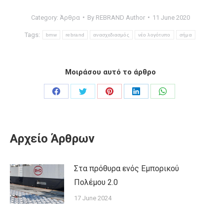
Category:
Άρθρα
By
REBRAND Author
11 June 2020
Tags:
bmw
rebrand
ανασχεδιασμός
νέο λογότυπο
σήμα
Μοιράσου αυτό το άρθρο
Share
Share
Share
Share
Share
on
on
on
on
on
Facebook
Twitter
Pinterest
LinkedIn
WhatsApp
Αρχείο Άρθρων
Στα πρόθυρα ενός Εμπορικού
Πολέμου 2.0
17 June 2024