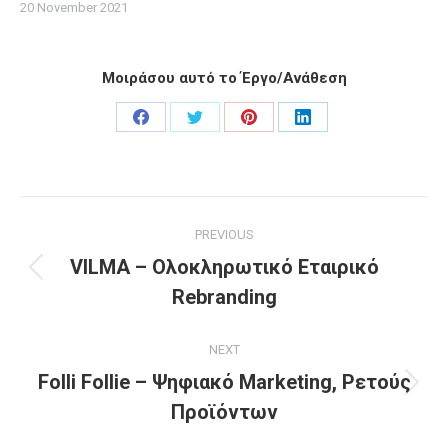
20 November 2021
Μοιράσου αυτό το Έργο/Ανάθεση
Share
Share
Share
Share
on
on
on
on
Facebook
Twitter
Pinterest
LinkedIn
Project
PREVIOUS
navigation
VILMA – Ολοκληρωτικό Εταιρικό
Previous
Rebranding
project:
NEXT
Folli Follie – Ψηφιακό Marketing, Ρετούς
Next
Προϊόντων
project: