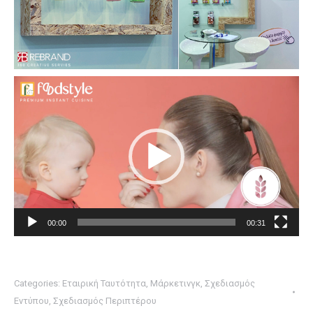
00:00
00:31
Categories:
Εταιρική Ταυτότητα
,
Μάρκετινγκ
,
Σχεδιασμός
Εντύπου
,
Σχεδιασμός Περιπτέρου